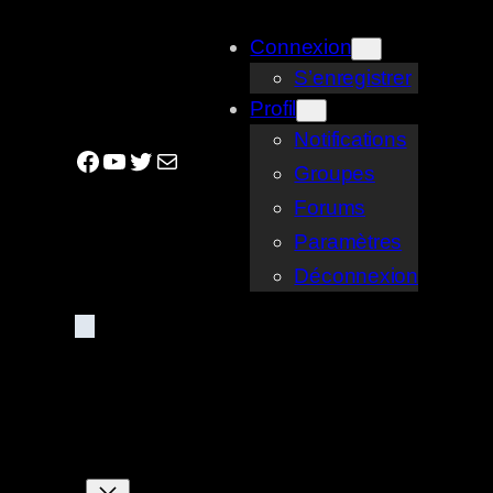
Aller
Connexion
au
S’enregistrer
contenu
Profil
Notifications
Facebook
YouTube
Twitter
E-mail
Groupes
Forums
Paramètres
Déconnexion