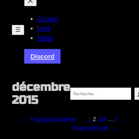
Accueil
Blog
Tutos
Discord
décembre
Rechercher
2015
←
Page précédente
1
2
3
4
…
7
Page suivante
→