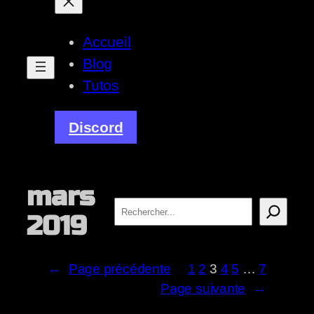
Accueil
Blog
Tutos
Discord
mars
Rechercher
2019
←
Page précédente
1
2
3
4
5
…
7
Page suivante
→