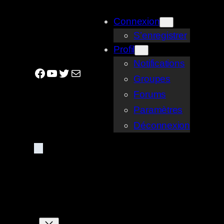
Aller
Connexion
au
S’enregistrer
contenu
Profil
Notifications
Facebook
YouTube
Twitter
E-mail
Groupes
Forums
Paramètres
Déconnexion