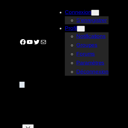
Aller
Connexion
au
S’enregistrer
contenu
Profil
Notifications
Facebook
YouTube
Twitter
E-mail
Groupes
Forums
Paramètres
Déconnexion