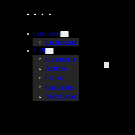
Aller
Facebook
YouTube
Twitter
E-
au
mail
contenu
Connexion
S’enregistrer
Profil
Notifications
Groupes
Forums
Paramètres
Déconnexion