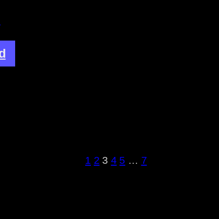
s
d
1
2
3
4
5
…
7